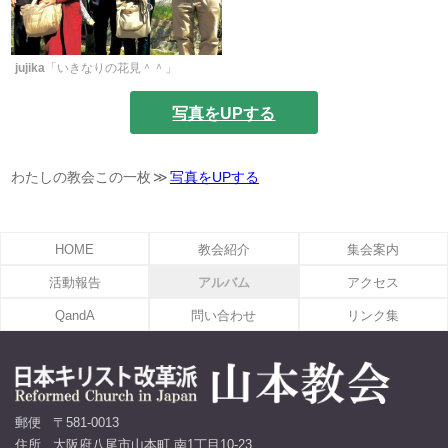
jujika
「いきなりの花見＾＾」
写真をUPする
わたしの教会この一枚
写真をUPする
HOME
教会紹介
集会案内
活動報告
アルバム
アクセス
QandA
問い合わせ
リンク集
郵便
〒581-0013
住所
大阪府八尾市山本町 南1丁目10-23