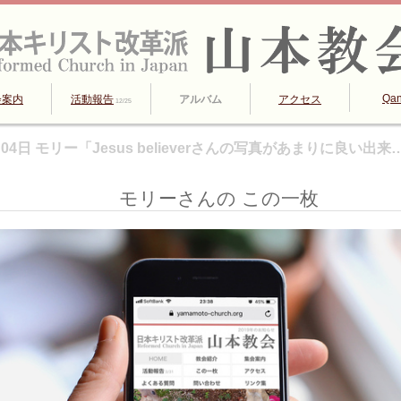
Qa
会案内
活動報告
アルバム
アクセス
12/25
月04日 モリー「Jesus believerさんの写真があまりに良い出来
モリーさんの この一枚