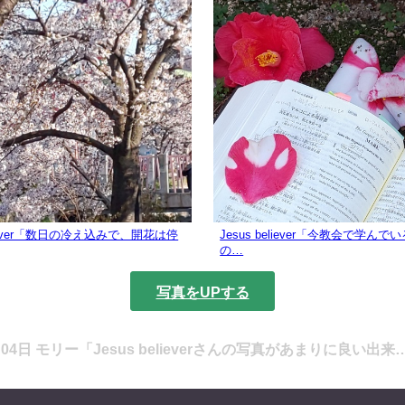
eliever「数日の冷え込みで、開花は停
Jesus believer「今教会で学ん
の…
写真をUPする
月04日 モリー「Jesus believerさんの写真があまりに良い出来