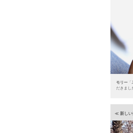
モリー
「
だきまし
≪ 新し