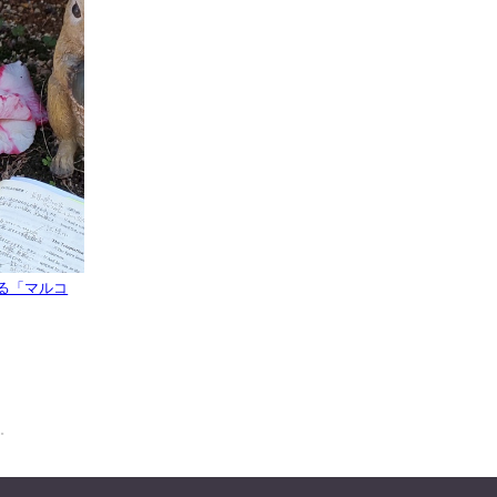
でいる「マルコ
…