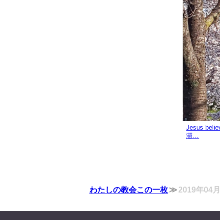
Jesus b
滞…
わたしの教会この一枚
2019年04