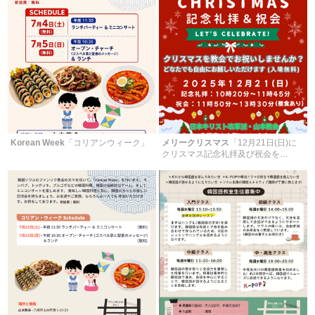
Korean Week
「コリアンウィーク」
メリークリスマス
「12月21日(日)に
クリスマス記念礼拝及び祝会を…