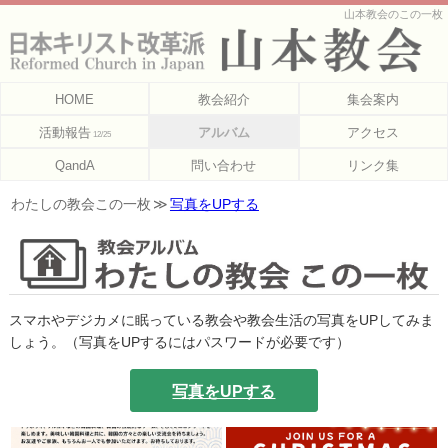
山本教会のこの一枚
HOME
教会紹介
集会案内
活動報告
アルバム
アクセス
12/25
QandA
問い合わせ
リンク集
わたしの教会この一枚
写真をUPする
スマホやデジカメに眠っている教会や教会生活の写真をUPしてみま
しょう。（写真をUPするにはパスワードが必要です）
写真をUPする