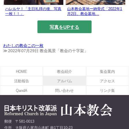
ハレルヤ！「主日礼拝の後、写真
山本教会墓地ー納骨式「2022年1
一枚！！」
月2日、教会墓地…
写真をUPする
わたしの教会この一枚
2022年07月29日 教会風景「教会の十字架」
HOME
教会紹介
集会案内
活動報告
アルバム
アクセス
QandA
問い合わせ
リンク集
郵便
〒581-0013
住所
大阪府八尾市山本町 南1丁目10-23