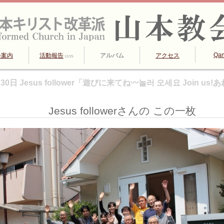
Qa
会案内
活動報告
アルバム
アクセス
12/25
月30日 Jesus follower「遊びに来てね〰️놀러 오세요 Join us!
Jesus followerさんの この一枚