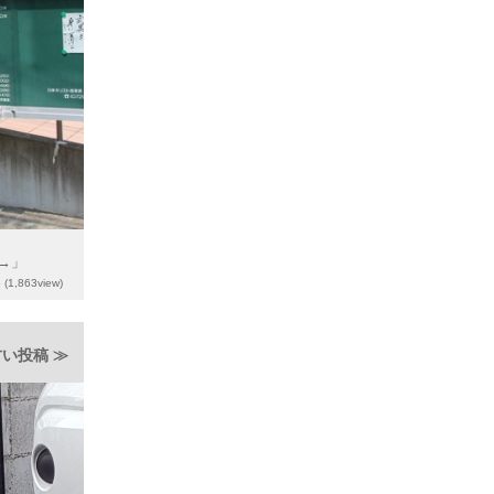
↓→」
3
(1,863view)
い投稿 ≫