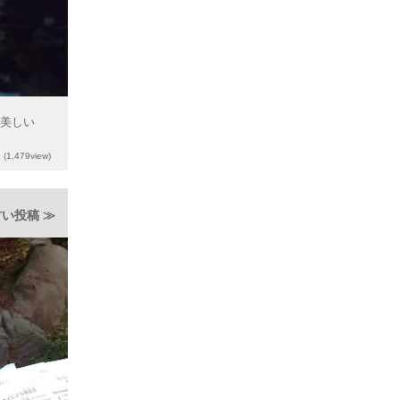
な美しい
6
(1,479view)
い投稿 ≫