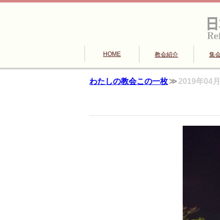
HOME
教会紹介
集
わたしの教会この一枚
2019年0