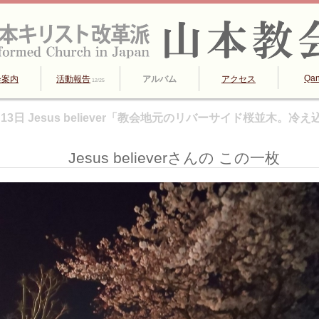
Qa
会案内
活動報告
アルバム
アクセス
12/25
4月13日 Jesus believer「教会地元のリバーサイド桜並木。冷
Jesus believerさんの この一枚