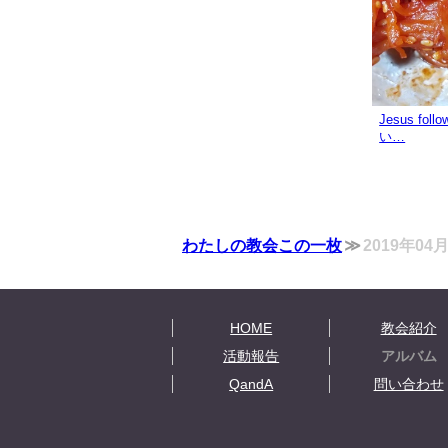
Jesus f
い…
わたしの教会この一枚
2019年0
HOME
教会紹介
活動報告
アルバム
QandA
問い合わせ