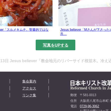
ollower「スルメキムチ。聖書的ではな
Jesus believer「Mさんが下さ
共…
写真をUPする
4月13日 Jesus believer「教会地元のリバーサイド桜並木。冷
集会案内
アクセス
リンク集
郵便
〒581-0013
住所
大阪府八尾市山本町 南
電話
0729-96-3062
お電話の際には一言