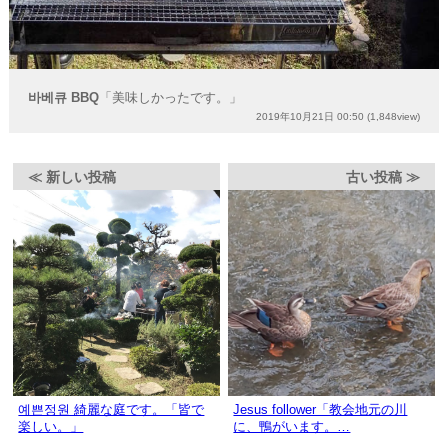
바베큐 BBQ
「美味しかったです。」
2019年10月21日 00:50
(1,848view)
≪ 新しい投稿
古い投稿 ≫
예쁜정원 綺麗な庭です。「皆で
Jesus follower「教会地元の川
楽しい。」
に、鴨がいます。…