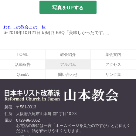
写真をUPする
わたしの教会この一枚
2019年10月21日 바베큐 BBQ「美味しかったです。」
HOME
教会紹介
集会案内
活動報告
アルバム
アクセス
QandA
問い合わせ
リンク集
郵便
〒581-0013
住所
大阪府八尾市山本町 南1丁目10-23
電話
0729-96-3062
お電話の際には一言「ホームページを見たのですが」とお伝えく
ださい。話が伝わりやすくなります。