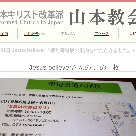
Qa
会案内
活動報告
アルバム
アクセス
12/25
6月01日 Jesus believer「聖句書道展の案内をいただきました
Jesus believerさんの この一枚