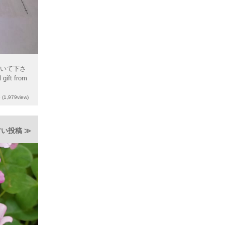
書いて下さ
ift from
6
(1,979view)
い投稿 ≫