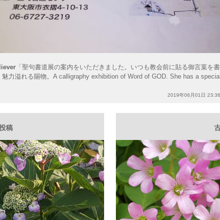
liever
「聖句書道展の案内をいただきました。いつも教会前に貼る御言葉を
れる賜物。A calligraphy exhibition of Word of GOD. She has a special g
2019年06月01日 23:3
い投稿
古