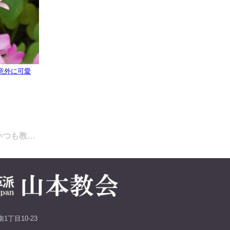
花が意外に可愛
。いつも教…
1丁目10-23