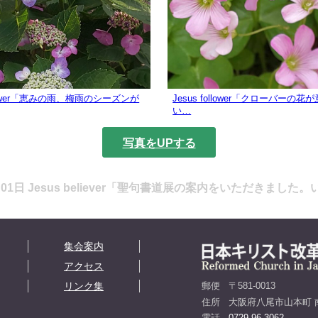
ollower「恵みの雨、梅雨のシーズンが
Jesus follower「クローバーの
い…
写真をUPする
6月01日 Jesus believer「聖句書道展の案内をいただきました
集会案内
アクセス
リンク集
郵便
〒581-0013
住所
大阪府八尾市山本町 南
電話
0729-96-3062