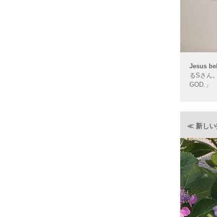
Jesus be
るSさん。魅力溢
GOD.」
≪ 新し