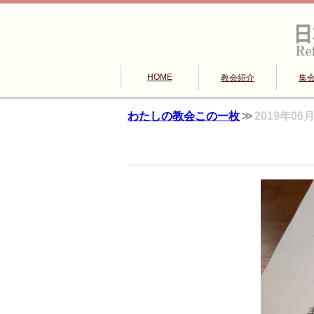
HOME
教会紹介
集
わたしの教会この一枚
2019年0