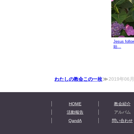
Jesus f
始…
わたしの教会この一枚
2019年0
HOME
教会紹介
活動報告
アルバム
QandA
問い合わせ