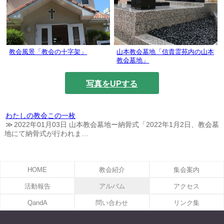
教会風景「教会の十字架」
山本教会墓地「信貴霊苑内の山本
教会墓地」
写真をUPする
わたしの教会この一枚
2022年01月03日 山本教会墓地ー納骨式「2022年1月2日、教会墓
地にて納骨式が行われま…
HOME
教会紹介
集会案内
活動報告
アルバム
アクセス
QandA
問い合わせ
リンク集