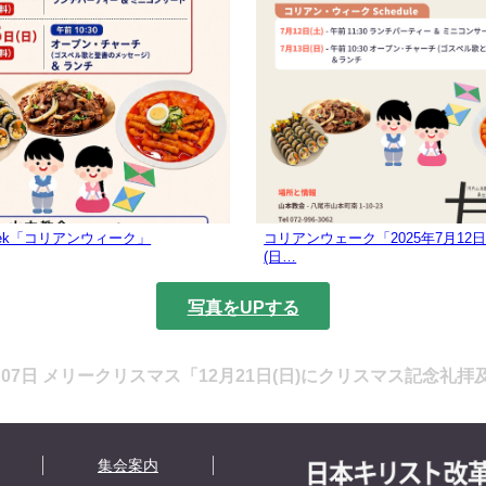
 Week「コリアンウィーク」
コリアンウェーク「2025年7月12日(
(日…
写真をUPする
2月07日 メリークリスマス「12月21日(日)にクリスマス記念礼
集会案内