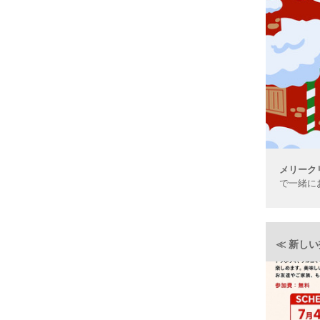
メリーク
で一緒に
≪ 新し