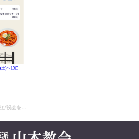
土)〜13日
拝及び祝会を…