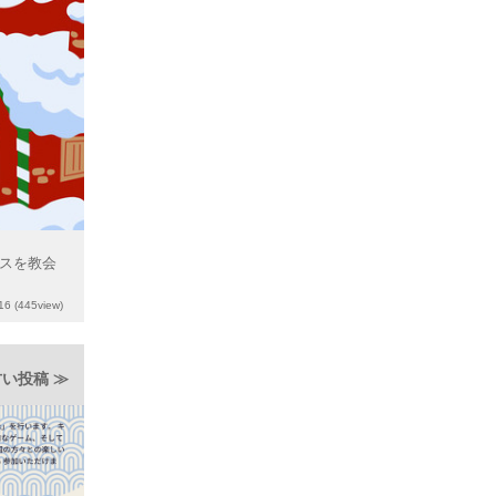
マスを教会
16
(445view)
い投稿 ≫