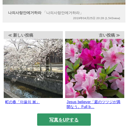
나의사랑안에거하라
「나의사랑안에거하라」
2019年04月25日 20:28
(1,543view)
≪ 新しい投稿
古い投稿 ≫
町の春「마을의 봄」
Jesus believer「庭のツツジが満
開なう。Full b…
写真をUPする