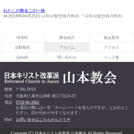
わたしの教会この一枚
2019年04月25日 나의사랑안에거하라 「나의사랑안에거하라」
HOME
教会紹介
集会案内
活動報告
アルバム
アクセス
QandA
問い合わせ
リンク集
郵便
〒581-0013
住所
大阪府八尾市山本町 南1丁目10-23
電話
0729-96-3062
お電話の際には一言「ホームページを見たのですが」とお伝えく
ださい。話が伝わりやすくなります。
Mail
お問い合せはこちらからどうぞ
Copyright (C) 日本キリスト改革派 山本教会 All Rights Reserved.