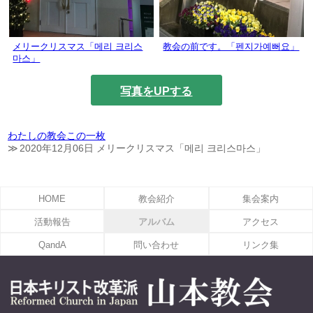
メリークリスマス「메리 크리스
教会の前です。「펜지가예뻐요」
마스」
写真をUPする
わたしの教会この一枚
2020年12月06日 メリークリスマス「메리 크리스마스」
HOME
教会紹介
集会案内
活動報告
アルバム
アクセス
QandA
問い合わせ
リンク集