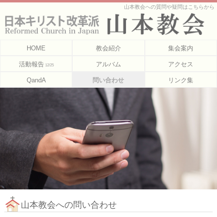
山本教会への質問や疑問はこちらから
HOME
教会紹介
集会案内
活動報告
アルバム
アクセス
12/25
QandA
問い合わせ
リンク集
山本教会への問い合わせ