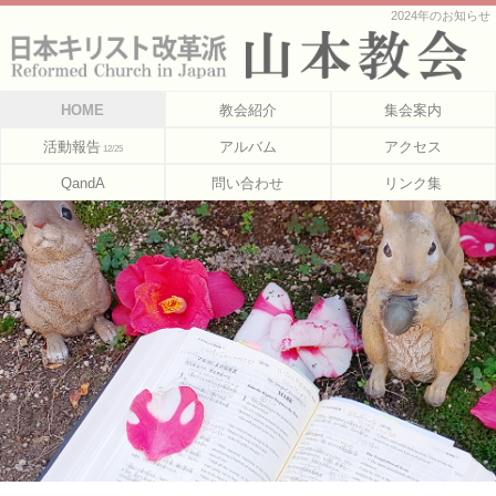
2024年のお知らせ
HOME
教会紹介
集会案内
活動報告
アルバム
アクセス
12/25
QandA
問い合わせ
リンク集