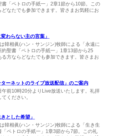
書「ペトロの手紙一」2章1節から10節。この
らどなたでも参加できます。皆さまお気軽にお
永遠に変わらない主の言葉」
礼拝は韓相眞(ハン・サンジン)牧師による「永遠に
約聖書「ペトロの手紙一」1章13節から25
ある方ならどなたでも参加できます。皆さまお
「インターネットのライブ放送配信」のご案内
前10時20分よりLive放送いたします。礼拝
してください。
き生きとした希望」
礼拝は韓相眞(ハン・サンジン)牧師による「生き生
「ペトロの手紙一」1章3節から7節。この礼