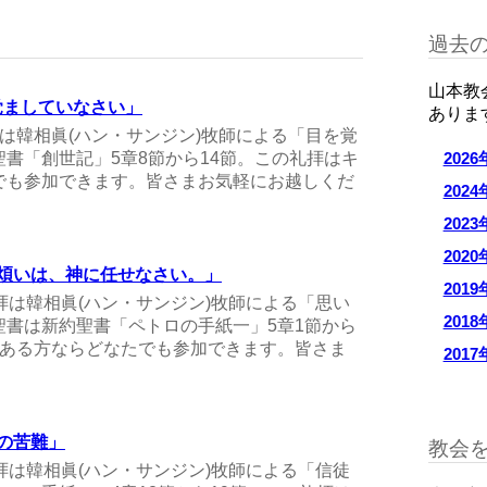
過去の
山本教
を覚ましていなさい」
ありま
礼拝は韓相眞(ハン・サンジン)牧師による「目を覚
書「創世記」5章8節から14節。この礼拝はキ
202
でも参加できます。皆さまお気軽にお越しくだ
202
202
202
「思い煩いは、神に任せなさい。」
201
曜礼拝は韓相眞(ハン・サンジン)牧師による「思い
201
書は新約聖書「ペトロの手紙一」5章1節から
がある方ならどなたでも参加できます。皆さま
201
徒の苦難」
教会
曜礼拝は韓相眞(ハン・サンジン)牧師による「信徒