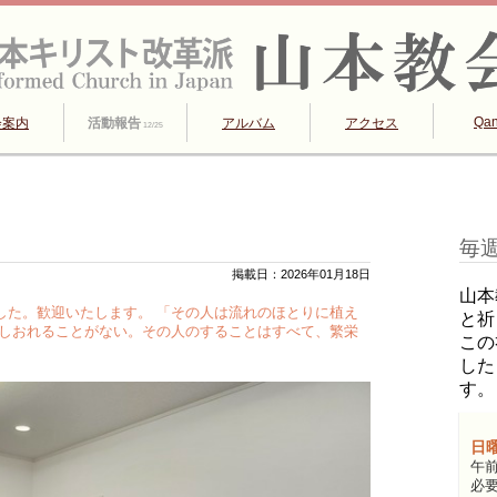
Qa
会案内
活動報告
アルバム
アクセス
12/25
毎
掲載日：2026年01月18日
山本
した。歓迎いたします。 「その人は流れのほとりに植え
と祈
もしおれることがない。その人のすることはすべて、繁栄
この
した
す。
日
午前
必