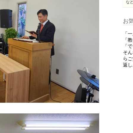
な
お
「一
「教
「で
そん
らご
返し