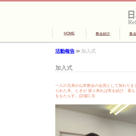
HOME
教会紹介
集
活動報告
加入式
加入式
一人の兄弟が山本教会の会員として加わりま
られた木。ときが 巡り来れば実を結び、葉
をもたらす」(詩篇1:3)