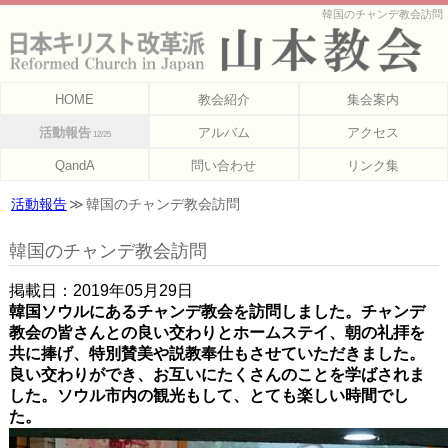
韓国のチャンデ教会訪問
HOME
教会紹介
集会案内
活動報告
アルバム
アクセス
12/25
QandA
問い合わせ
リンク集
活動報告
韓国のチャンデ教会訪問
韓国のチャンデ教会訪問
掲載日：2019年05月29日
韓国ソウルにあるチャンデ教会を訪問しました。チャンデ
教会の皆さんとの良い交わりとホームステイ、朝の礼拝を
共に捧げ、特別賛美や説教奉仕もさせていただきました。
良い交わりができ、お互いにたくさんのことを学ばされま
した。ソウル市内の観光もして、とても楽しい時間でし
た。